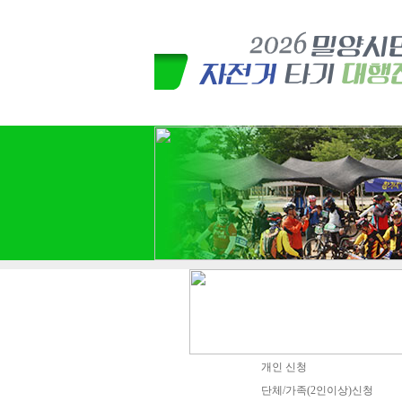
개인 신청
단체/가족(2인이상)신청