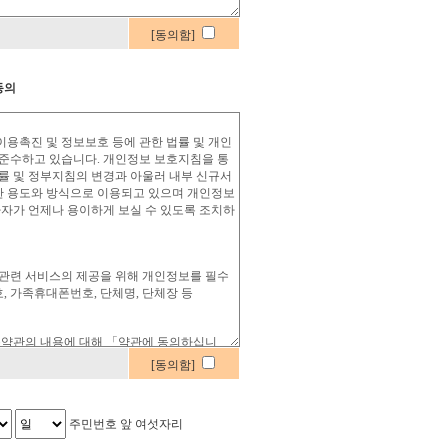
[동의함]
동의
[동의함]
주민번호 앞 여섯자리